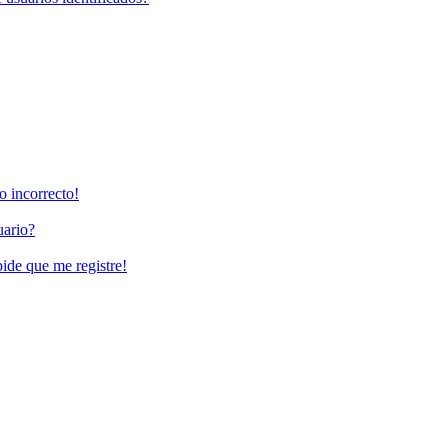
o incorrecto!
uario?
pide que me registre!