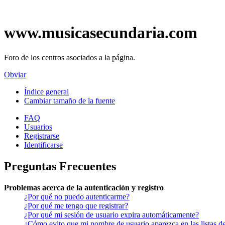
www.musicasecundaria.com
Foro de los centros asociados a la página.
Obviar
Índice general
Cambiar tamaño de la fuente
FAQ
Usuarios
Registrarse
Identificarse
Preguntas Frecuentes
Problemas acerca de la autenticación y registro
¿Por qué no puedo autenticarme?
¿Por qué me tengo que registrar?
¿Por qué mi sesión de usuario expira automáticamente?
¿Cómo evito que mi nombre de usuario aparezca en las listas de