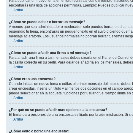
Para publicar un nuevo tema en el foro registrate como miembro, haciendo cl
encontrarás una lista de acciones permitidas. Ejemplo: Puedes publicar nuev
Arriba
¿Cómo se puede editar o borrar un mensaje?
A menos que sea administrador o moderador, solo puedes borrar o editar tus
respondió tu tema, encontrarás un pequeño texto en el suyo diciendo que ha 
mensaje aclaratorio. Los usuarios normales no podrán borrar tus temas des
Arriba
¿Cómo se puede añadir una firma a mi mensaje?
Para añadir una firma a tus mensajes debes crearla en el Panel de Control d
la casilla correcta en su perfil. Para dejar de añadirla en los mensajes, debe
Arriba
¿Cómo creo una encuesta?
Cuando inicias un nuevo tema o editas el primer mensaje del mismo, debes hac
crear encuestas. Inserte un título y al menos dos opciones en el campo apr
puede seleccionar en la etiqueta "Opciones por usuario", el tiempo límite en d
Arriba
¿Por qué no se puede añadir más opciones a la encuesta?
El límite para opciones de una encuesta es fijado por la administración. Si 
Arriba
¿Cómo edito o borro una encuesta?