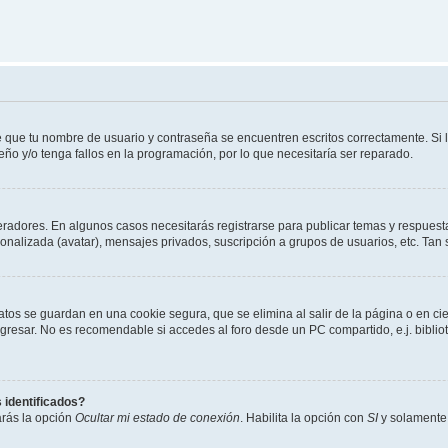
e que tu nombre de usuario y contraseña se encuentren escritos correctamente. Si
eño y/o tenga fallos en la programación, por lo que necesitaría ser reparado.
eradores. En algunos casos necesitarás registrarse para publicar temas y respuesta
sonalizada (avatar), mensajes privados, suscripción a grupos de usuarios, etc. T
atos se guardan en una cookie segura, que se elimina al salir de la página o en ci
resar. No es recomendable si accedes al foro desde un PC compartido, e.j. biblioteca
 identificados?
arás la opción
Ocultar mi estado de conexión
. Habilita la opción con
SI
y solamente 