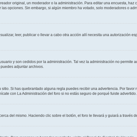
ador original, un moderador o la administración. Para editar una encuesta, haz cl
ar las opciones. Sin embargo, si algún miembro ha votado, solo moderadores o admi
sualizar, leer, publicar o llevar a cabo otra acción allí necesita una autorización
usuario y son cedidos por la administración. Tal vez la administración no permite a
 puedes adjuntar archivos.
 sitio. Si has quebrantado alguna regla puedes recibir una advertencia. Por favor 
cate con La Administración del foro si no estás seguro de porqué fuiste advertido.
cerca del mismo. Haciendo clic sobre el botón, el foro le llevará y guiará a través 