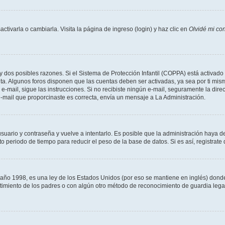
tivarla o cambiarla. Visita la página de ingreso (login) y haz clic en
Olvidé mi co
ay dos posibles razones. Si el Sistema de Protección Infantil (COPPA) está activado 
nta. Algunos foros disponen que las cuentas deben ser activadas, ya sea por ti mism
un e-mail, sigue las instrucciones. Si no recibiste ningún e-mail, seguramente la di
 e-mail que proporcinaste es correcta, envía un mensaje a La Administración.
usuario y contraseña y vuelve a intentarlo. Es posible que la administración haya 
eriodo de tiempo para reducir el peso de la base de datos. Si es así, registrate 
 1998, es una ley de los Estados Unidos (por eso se mantiene en inglés) donde se 
centimiento de los padres o con algún otro método de reconocimiento de guardia lega