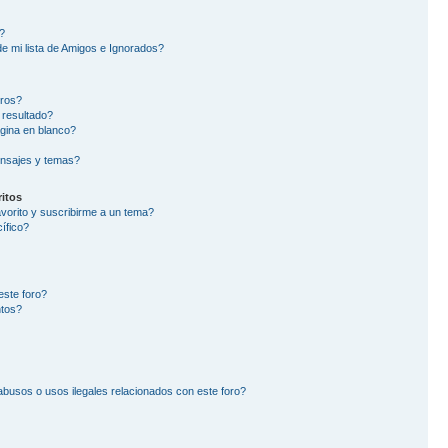
?
e mi lista de Amigos e Ignorados?
oros?
 resultado?
gina en blanco?
nsajes y temas?
itos
avorito y suscribirme a un tema?
ífico?
este foro?
ntos?
busos o usos ilegales relacionados con este foro?