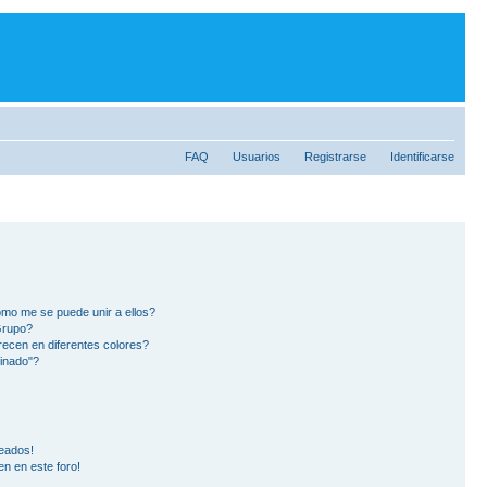
FAQ
Usuarios
Registrarse
Identificarse
mo me se puede unir a ellos?
Grupo?
ecen en diferentes colores?
inado"?
eados!
en en este foro!