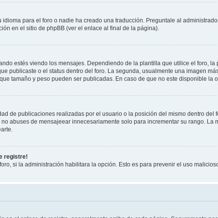
 idioma para el foro o nadie ha creado una traducción. Preguntale al administrador
ón en el sitio de phpBB (ver el enlace al final de la página).
 estés viendo los mensajes. Dependiendo de la plantilla que utilice el foro, la 
 que publicaste o el status dentro del foro. La segunda, usualmente una imagen m
 que tamaño y peso pueden ser publicadas. En caso de que no este disponible la o
ad de publicaciones realizadas por el usuario o la posición del mismo dentro del 
r, no abuses de mensajeear innecesariamente solo para incrementar su rango. La m
arte.
 registre!
oro, si la administración habilitara la opción. Esto es para prevenir el uso malici