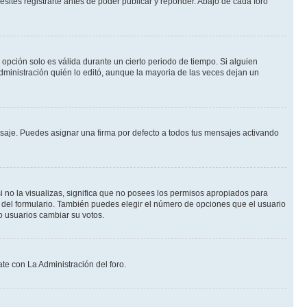
ites registrarte antes de poder publicar y reponder. Abajo de cada foro
a opción solo es válida durante un cierto periodo de tiempo. Si alguien
dministración quién lo editó, aunque la mayoria de las veces dejan un
je. Puedes asignar una firma por defecto a todos tus mensajes activando
i no la visualizas, significa que no posees los permisos apropiados para
 del formulario. También puedes elegir el número de opciones que el usuario
lo usuarios cambiar su votos.
te con La Administración del foro.