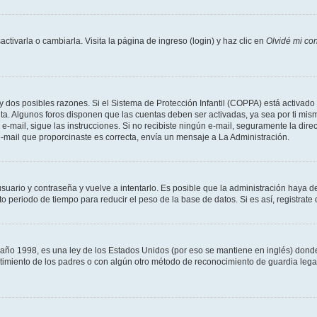
tivarla o cambiarla. Visita la página de ingreso (login) y haz clic en
Olvidé mi co
ay dos posibles razones. Si el Sistema de Protección Infantil (COPPA) está activado 
nta. Algunos foros disponen que las cuentas deben ser activadas, ya sea por ti mism
un e-mail, sigue las instrucciones. Si no recibiste ningún e-mail, seguramente la di
 e-mail que proporcinaste es correcta, envía un mensaje a La Administración.
usuario y contraseña y vuelve a intentarlo. Es posible que la administración haya 
eriodo de tiempo para reducir el peso de la base de datos. Si es así, registrate 
 1998, es una ley de los Estados Unidos (por eso se mantiene en inglés) donde se 
centimiento de los padres o con algún otro método de reconocimiento de guardia lega