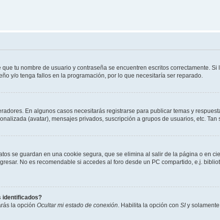
e que tu nombre de usuario y contraseña se encuentren escritos correctamente. Si
eño y/o tenga fallos en la programación, por lo que necesitaría ser reparado.
eradores. En algunos casos necesitarás registrarse para publicar temas y respuesta
sonalizada (avatar), mensajes privados, suscripción a grupos de usuarios, etc. T
atos se guardan en una cookie segura, que se elimina al salir de la página o en ci
resar. No es recomendable si accedes al foro desde un PC compartido, e.j. biblioteca
 identificados?
arás la opción
Ocultar mi estado de conexión
. Habilita la opción con
SI
y solamente 