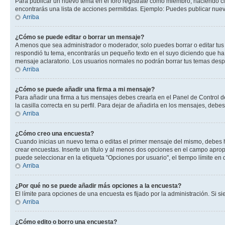
Para publicar un nuevo tema en el foro registrate como miembro, haciendo cl
encontrarás una lista de acciones permitidas. Ejemplo: Puedes publicar nuev
Arriba
¿Cómo se puede editar o borrar un mensaje?
A menos que sea administrador o moderador, solo puedes borrar o editar tus
respondió tu tema, encontrarás un pequeño texto en el suyo diciendo que ha 
mensaje aclaratorio. Los usuarios normales no podrán borrar tus temas des
Arriba
¿Cómo se puede añadir una firma a mi mensaje?
Para añadir una firma a tus mensajes debes crearla en el Panel de Control d
la casilla correcta en su perfil. Para dejar de añadirla en los mensajes, debe
Arriba
¿Cómo creo una encuesta?
Cuando inicias un nuevo tema o editas el primer mensaje del mismo, debes hac
crear encuestas. Inserte un título y al menos dos opciones en el campo apr
puede seleccionar en la etiqueta "Opciones por usuario", el tiempo límite en d
Arriba
¿Por qué no se puede añadir más opciones a la encuesta?
El límite para opciones de una encuesta es fijado por la administración. Si 
Arriba
¿Cómo edito o borro una encuesta?