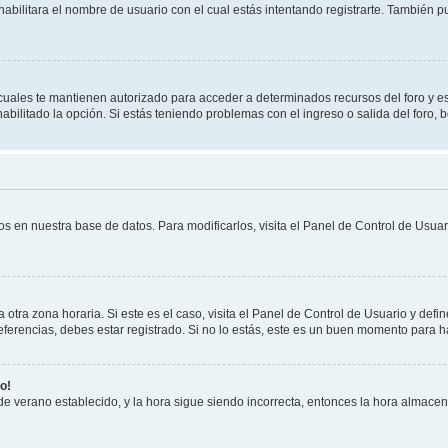
habilitara el nombre de usuario con el cual estás intentando registrarte. También 
s cuales te mantienen autorizado para acceder a determinados recursos del foro y e
habilitado la opción. Si estás teniendo problemas con el ingreso o salida del foro,
os en nuestra base de datos. Para modificarlos, visita el Panel de Control de Usuari
otra zona horaria. Si este es el caso, visita el Panel de Control de Usuario y defin
erencias, debes estar registrado. Si no lo estás, este es un buen momento para h
o!
 de verano establecido, y la hora sigue siendo incorrecta, entonces la hora almace