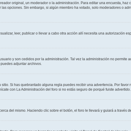
ador original, un moderador o la administración. Para editar una encuesta, haz cl
ar las opciones. Sin embargo, si algún miembro ha votado, solo moderadores o admi
sualizar, leer, publicar o llevar a cabo otra acción allí necesita una autorización
usuario y son cedidos por la administración. Tal vez la administración no permite a
 puedes adjuntar archivos.
 sitio. Si has quebrantado alguna regla puedes recibir una advertencia. Por favor 
cate con La Administración del foro si no estás seguro de porqué fuiste advertido.
cerca del mismo. Haciendo clic sobre el botón, el foro le llevará y guiará a través 