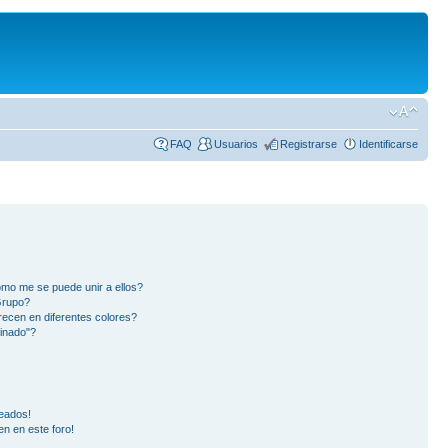
FAQ
Usuarios
Registrarse
Identificarse
mo me se puede unir a ellos?
Grupo?
ecen en diferentes colores?
inado"?
eados!
en en este foro!