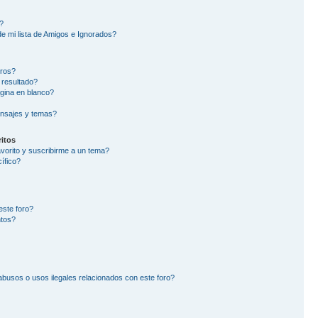
?
e mi lista de Amigos e Ignorados?
oros?
 resultado?
gina en blanco?
nsajes y temas?
itos
avorito y suscribirme a un tema?
ífico?
este foro?
ntos?
busos o usos ilegales relacionados con este foro?