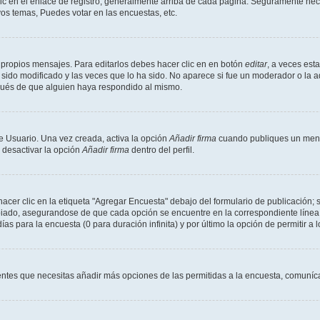
ic en el enlace de registro, generalmente arriba de cada página. Seguramente neces
os temas, Puedes votar en las encuestas, etc.
 propios mensajes. Para editarlos debes hacer clic en en botón
editar
, a veces est
sido modificado y las veces que lo ha sido. No aparece si fue un moderador o la a
pués de que alguien haya respondido al mismo.
e Usuario. Una vez creada, activa la opción
Añadir firma
cuando publiques un mensa
s desactivar la opción
Añadir firma
dentro del perfil.
er clic en la etiqueta "Agregar Encuesta" debajo del formulario de publicación; s
opiado, asegurandose de que cada opción se encuentre en la correspondiente línea
ías para la encuesta (0 para duración infinita) y por último la opción de permitir a 
sientes que necesitas añadir más opciones de las permitidas a la encuesta, comuníca