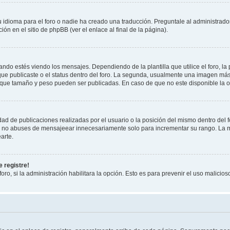
 idioma para el foro o nadie ha creado una traducción. Preguntale al administrador
ón en el sitio de phpBB (ver el enlace al final de la página).
 estés viendo los mensajes. Dependiendo de la plantilla que utilice el foro, la 
 que publicaste o el status dentro del foro. La segunda, usualmente una imagen m
 que tamaño y peso pueden ser publicadas. En caso de que no este disponible la o
ad de publicaciones realizadas por el usuario o la posición del mismo dentro del 
r, no abuses de mensajeear innecesariamente solo para incrementar su rango. La m
arte.
 registre!
oro, si la administración habilitara la opción. Esto es para prevenir el uso malici