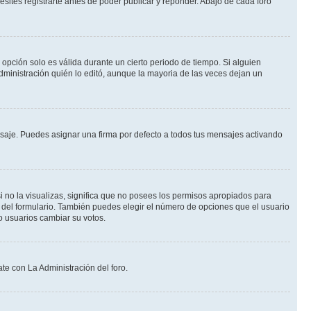
ites registrarte antes de poder publicar y reponder. Abajo de cada foro
a opción solo es válida durante un cierto periodo de tiempo. Si alguien
dministración quién lo editó, aunque la mayoria de las veces dejan un
je. Puedes asignar una firma por defecto a todos tus mensajes activando
i no la visualizas, significa que no posees los permisos apropiados para
 del formulario. También puedes elegir el número de opciones que el usuario
lo usuarios cambiar su votos.
te con La Administración del foro.